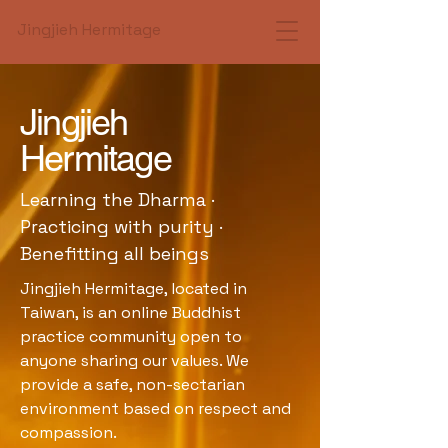
Jingjieh Hermitage
Jingjieh
Hermitage
Learning the Dharma ·
Practicing with purity ·
Benefitting all beings
Jingjieh Hermitage, located in
Taiwan, is an online Buddhist
practice community open to
anyone sharing our values. We
provide a safe, non-sectarian
environment based on respect and
compassion.