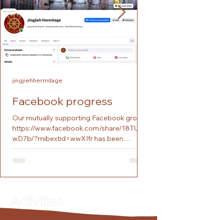
jingjiehhermitage
jingjiehhermitage
Facebook progress
Happy Lunar 
Our mutually supporting Facebook group,
Happy Lunar New Year.
https://www.facebook.com/share/18TUty
Horse bring peace, ha
wD7b/?mibextid=wwXIfr has been
respect, and spiritual r
steadily growing. Yesterday we posted our
大家農曆新年快樂！ 願
60th post. We are trying to post one short
與和諧 幸福與喜悅 彼此的
post a day, in English, Chinese, and
靈的成長與覺悟. Chúc mừ
Vietnamese. Our number of "Followers" is
âm lịch! Cầu mong n
slowly increasing. Our FB Followers now
đến cho tất cả mọi ngư
Activities
span Taiwan, Vietnam, Hong Kong, S.
hợp Hạnh phúc và niềm
Korea, Nepal, India, UK, and the USA. We
thương và sự tôn trọn