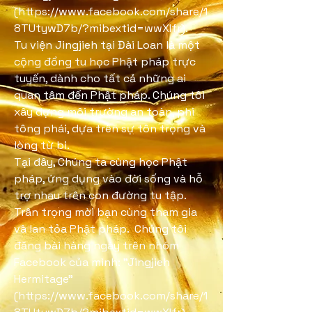
(
https://www.facebook.com/share/1
8TUtywD7b/?mibextid=wwXIfr).
Tu viện Jingjieh tại Đài Loan là một
cộng đồng tu học Phật pháp trực
tuyến, dành cho tất cả những ai
quan tâm đến Phật pháp. Chúng tôi
xây dựng môi trường an toàn, phi
tông phái, dựa trên sự tôn trọng và
lòng từ bi.
Tại đây, Chúng ta cùng học Phật
pháp, ứng dụng vào đời sống và hỗ
trợ nhau trên con đường tu tập.
Trân trọng mời bạn cùng tham gia
và lan tỏa Phật pháp. Chúng tôi
đăng bài hàng ngày trên nhóm
Facebook của mình: "Jingjieh
Hermitage"
(
https://www.facebook.com/share/1