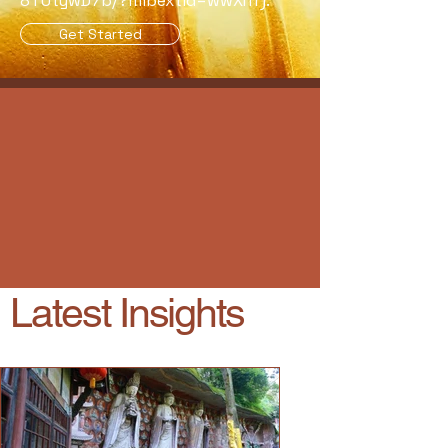
8TUtywD7b/?mibextid=wwXIfr).
Get Started
Latest Insights