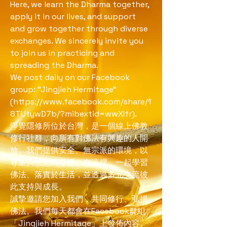
Here, we learn the Dharma together,
apply it in our lives, and support
and grow together through diverse
exchanges. We sincerely invite you
to join us in practicing and
spreading the Dharma.
We post daily on our Facebook
group: "Jingjieh Hermitage"
(
https://www.facebook.com/share/1
8TUtywD7b/?mibextid=wwXIfr).
淨覺隱修所位於台灣，是一個線上佛教
修行社群，向所有對佛法有興趣的人開
放。我們提供安全、無宗派的環境，以
尊重與慈悲為基礎。在這裡，一起學習
佛法、落實於生活，並透過多元交流彼
此支持與成長。
誠摯邀請您加入我們，共同修行、弘揚
佛法。我們每天都會在Facebook群組
「Jingjieh Hermitage」上發佈內容。