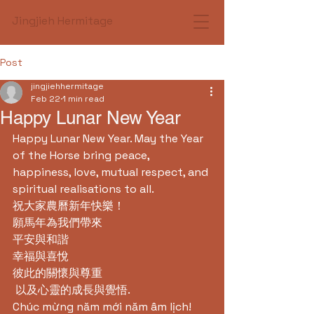
Jingjieh Hermitage
Post
jingjiehhermitage
Feb 22
1 min read
Happy Lunar New Year
Happy Lunar New Year. May the Year 
of the Horse bring peace, 
happiness, love, mutual respect, and 
spiritual realisations to all.
祝大家農曆新年快樂！
願馬年為我們帶來
平安與和諧
幸福與喜悅
彼此的關懷與尊重
 以及心靈的成長與覺悟.
Chúc mừng năm mới năm âm lịch!