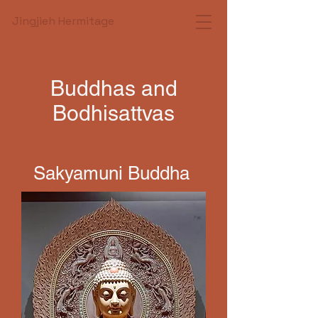
Jingjieh Hermitage
Buddhas and
Bodhisattvas
Sakyamuni Buddha