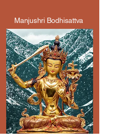
Manjushri Bodhisattva