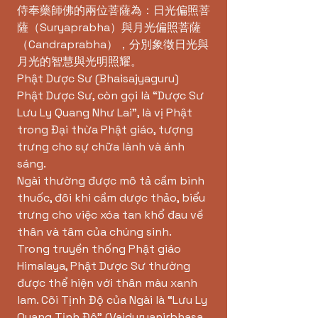
侍奉藥師佛的兩位菩薩為：日光偏照菩
薩（Suryaprabha）與月光偏照菩薩
（Candraprabha），分別象徵日光與
月光的智慧與光明照耀。
Phật Dược Sư (Bhaisajyaguru)
Phật Dược Sư, còn gọi là “Dược Sư
Lưu Ly Quang Như Lai”, là vị Phật
trong Đại thừa Phật giáo, tượng
trưng cho sự chữa lành và ánh
sáng.
Ngài thường được mô tả cầm bình
thuốc, đôi khi cầm dược thảo, biểu
trưng cho việc xóa tan khổ đau về
thân và tâm của chúng sinh.
Trong truyền thống Phật giáo
Himalaya, Phật Dược Sư thường
được thể hiện với thân màu xanh
lam. Cõi Tịnh Độ của Ngài là “Lưu Ly
Quang Tịnh Độ” (Vaiduryanirbhasa,