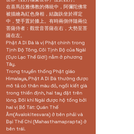
在喜馬拉雅佛教的傳統中，阿彌陀佛常
被描繪為紅色身相，結跏趺坐於禪定
中，雙手置於膝上。有時兩側伴隨兩位
菩薩侍者：觀世音菩薩在右，大勢至菩
薩在左。
Phật A Di Đà là vị Phật chính trong
Tịnh Độ Tông. Cõi Tịnh Độ của Ngài
(Cực Lạc Thế Giới) nằm ở phương
Tây.
Trong truyền thống Phật giáo
Himalaya, Phật A Di Đà thường được
mô tả có thân màu đỏ, ngồi kiết già
trong thiền định, hai tay đặt trên
lòng. Đôi khi Ngài được hộ tống bởi
hai vị Bồ Tát: Quán Thế
Âm(Avalokitesvara) ở bên phải và
Đại Thế Chí (Mahasthamaprapta) ở
bên trái.