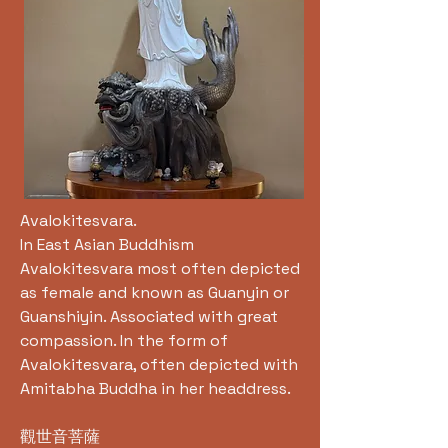
Avalokitesvara.
In East Asian Buddhism
Avalokitesvara most often depicted
as female and known as Guanyin or
Guanshiyin. Associated with great
compassion. In the form of
Avalokitesvara, often depicted with
Amitabha Buddha in her headdress.
觀世音菩薩