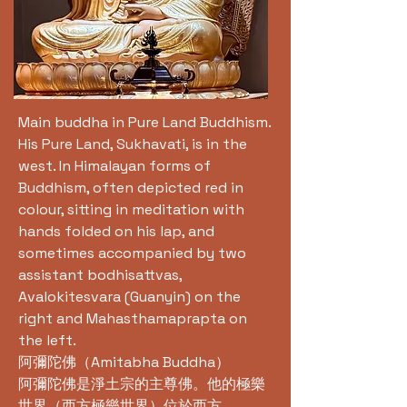
Main buddha in Pure Land Buddhism.
His Pure Land, Sukhavati, is in the
west. In Himalayan forms of
Buddhism, often depicted red in
colour, sitting in meditation with
hands folded on his lap, and
sometimes accompanied by two
assistant bodhisattvas,
Avalokitesvara (Guanyin) on the
right and Mahasthamaprapta on
the left.
阿彌陀佛（Amitabha Buddha）
阿彌陀佛是淨土宗的主尊佛。他的極樂
世界（西方極樂世界）位於西方。